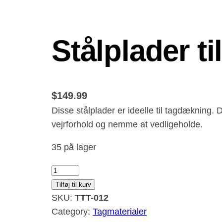
Stålplader ti
$
149.99
Disse stålplader er ideelle til tagdækning.
vejrforhold og nemme at vedligeholde.
35 på lager
S
t
Tilføj til kurv
å
SKU:
TTT-012
l
Category:
Tagmaterialer