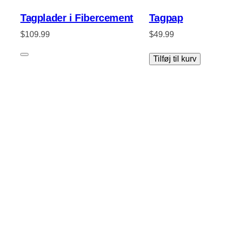
Tagplader i Fibercement
Tagpap
$
109.99
$
49.99
Tilføj til kurv