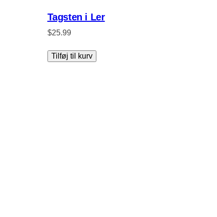
Tagsten i Ler
$
25.99
Tilføj til kurv
Instagram
Facebook
Twitter
TidTilTag.dk