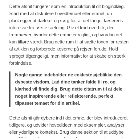
Dette afsnit fungerer som en introduktion til dit blogindlæg.
Start med at diskutere hovedtemaet eller emnet, du
planlægger at dække, og sørg for, at det fanger læserens
interesse fra første sætning. Giv et kort overblik, der
fremhæver, hvorfor dette emne er vigtigt, og hvordan det
kan tilføre værdi. Brug dette rum til at sætte tonen for resten
af artiklen og forberede læserne på rejsen forude. Hold
sproget tilgængeligt, men informativt for at skabe en stærk
forbindelse.
Nogle gange indeholder de enkleste øjeblikke den
dybeste visdom. Lad dine tanker falde til ro, og
klarhed vil finde dig. Brug dette citatrum til at dele
noget inspirerende eller reflekterende, perfekt
tilpasset temaet for din artikel.
Dette afsnit går dybere ind i det emne, der blev introduceret
tidligere, og udvider hovedideen med eksempler, analyser
eller yderligere kontekst. Brug denne sektion til at uddybe